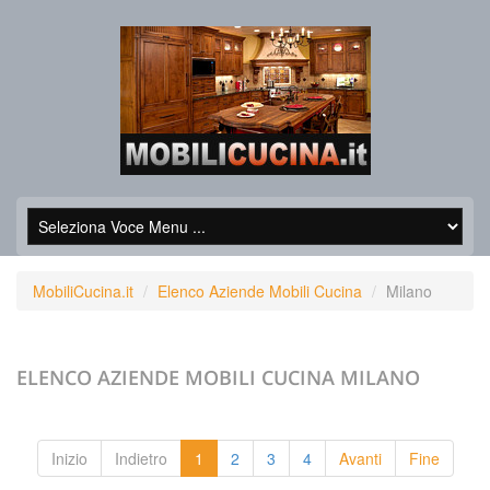
MobiliCucina.it
Elenco Aziende Mobili Cucina
Milano
ELENCO AZIENDE MOBILI CUCINA
MILANO
Inizio
Indietro
1
2
3
4
Avanti
Fine